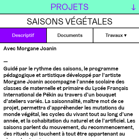
PROJETS
SAISONS VÉGÉTALES
Descriptif
Documents
Travaux
▾
CE2 (Béatrice)
Avec Morgane Joanin
CM1 (Nathalie)
GS (David)
Guidé par le rythme des saisons, le programme
pédagogique et artistique développé par l’artiste
CM1 (Cyrielle)
Morgane Joanin accompagne l’année scolaire des
CM1 (Valérie)
classes de maternelle et primaire du Lycée Français
International de Pékin au travers d’un bouquet
CM2 (Patrick)
d’ateliers variés. La saisonnalité, maître mot de ce
CM2 (Julie)
projet, permettra d’appréhender les mutations du
monde végétal, les cycles du vivant tout au long d’une
CM2 (Cécile)
année, et la cohabitation du naturel et de l’artificiel. Les
saisons parlent du mouvement, du recommencement,
des rituels qui touchent à tout être appartenant au