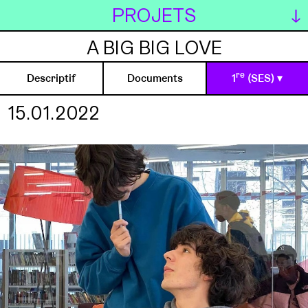
PROJETS
A BIG BIG LOVE
re
Descriptif
Documents
1
(SES) ▾
e
6
A
15.01.2022
e
6
B
e
6
C
e
3
A
nde
2
A
nde
2
B
nde
2
(théâtre)
re
1
(arts plastiques)
re
1
(espagnol)
re
1
(SES)